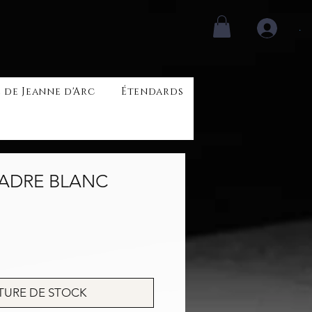
.
 de Jeanne d'Arc
Étendards
CADRE BLANC
rix
TURE DE STOCK