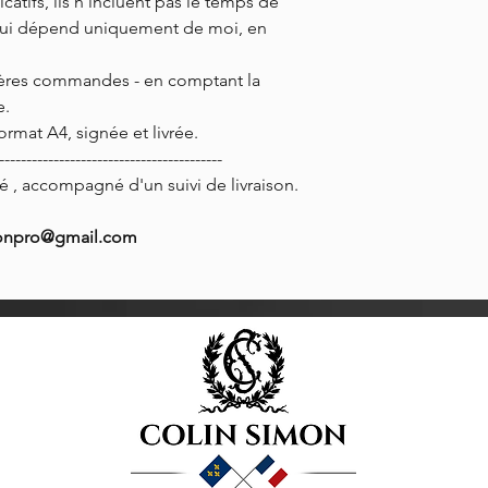
catifs, ils n'incluent pas le temps de
ui dépend uniquement de moi, en
mières commandes - en comptant la
e.
ormat A4, signée et livrée.
-----------------------------------------
 , accompagné d'un suivi de livraison.
imonpro@gmail.com