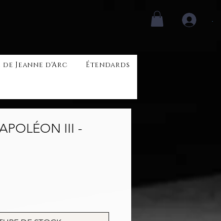
.
 de Jeanne d'Arc
Étendards
APOLÉON III -
rix