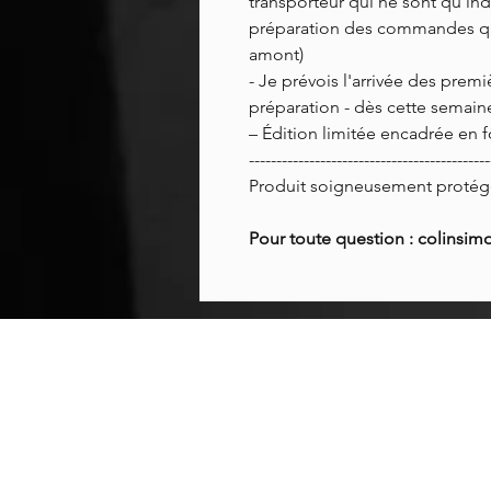
transporteur qui ne sont qu'indi
préparation des commandes q
amont)
- Je prévois l'arrivée des pre
préparation - dès cette semain
– Édition limitée encadrée en f
--------------------------------------------
Produit soigneusement protégé
Pour toute question : colins