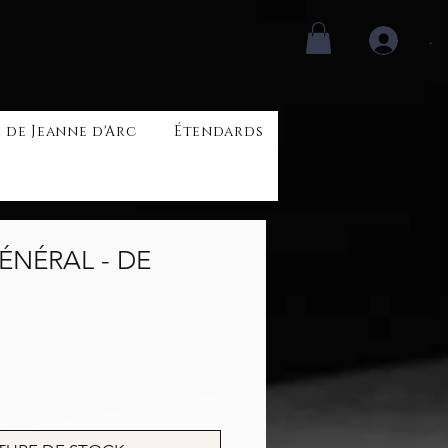
.
 de Jeanne d'Arc
Étendards
ÉNÉRAL - DE
Prix