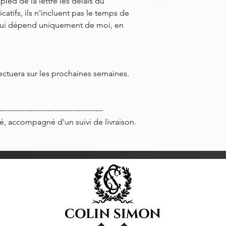
ied de la lettre les délais du
catifs, ils n'incluent pas le temps de
ui dépend uniquement de moi, en
ctuera sur les prochaines semaines.
-----------------------------------------
, accompagné d'un suivi de livraison.