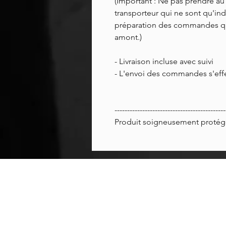
(Important : Ne pas prendre au p
transporteur qui ne sont qu'indi
préparation des commandes q
amont.)
- Livraison incluse avec suivi
- L'envoi des commandes s'effe
--------------------------------------------
Produit soigneusement protégé