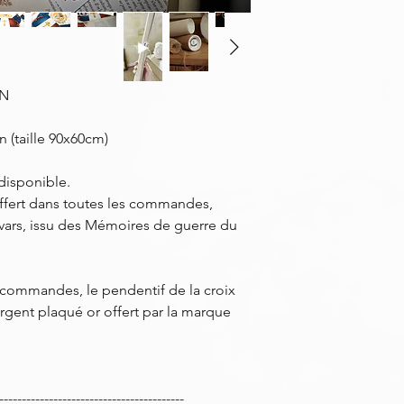
IN
 (taille 90x60cm)
 disponible.
offert dans toutes les commandes,
vars, issu des Mémoires de guerre du
 commandes, le pendentif de la croix
 argent plaqué or offert par la marque
-----------------------------------------