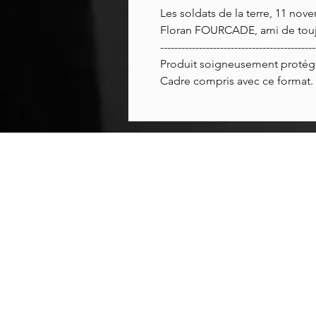
Les soldats de la terre, 11 nov
Floran FOURCADE, ami de toujo
--------------------------------------------
Produit soigneusement protégé
Cadre compris avec ce format.