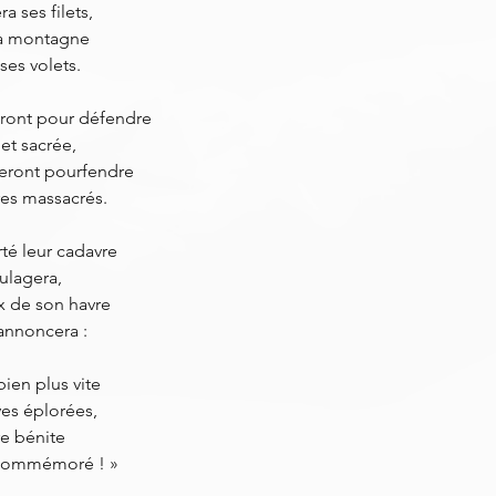
 ses filets,
sa montagne
ses volets.
ront pour défendre
et sacrée,
eront pourfendre
res massacrés.
té leur cadavre
oulagera,
ix de son havre
 annoncera :
bien plus vite
es éplorées,
re bénite
s commémoré ! »