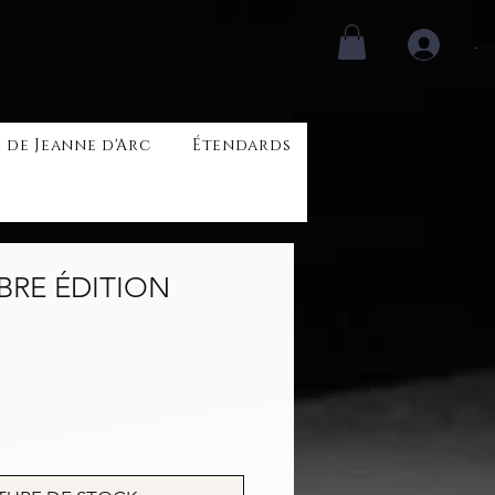
.
 de Jeanne d'Arc
Étendards
BRE ÉDITION
rix