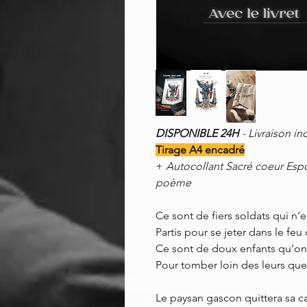
DISPONIBLE 24H
- Livraison in
Tirage A4 encadré
+
Autocollant Sacré coeur Espoi
poème
Ce sont de fiers soldats qui n
Partis pour se jeter dans le feu
Ce sont de doux enfants qu’on
Pour tomber loin des leurs que
Le paysan gascon quittera sa