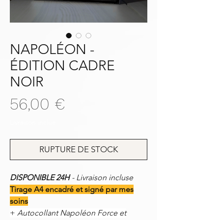
NAPOLÉON -
ÉDITION CADRE
NOIR
Prix
56,00 €
Livraison inclue
RUPTURE DE STOCK
DISPONIBLE 24H
- Livraison incluse
Tirage A4 encadré et signé par mes
soins
+
Autocollant Napoléon Force et