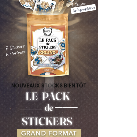
Sticker
1
holographique
Stickers
7
historiques
NOUVEAUX STOCKS BIENTÔT
LE PACK
______
de
______
STICKERS
GRAND FORMAT