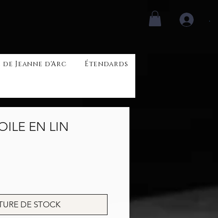
.
 de Jeanne d'Arc
Étendards
ILE EN LIN
rix
TURE DE STOCK