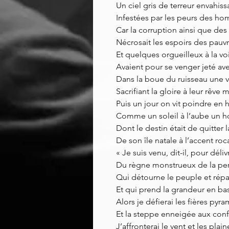
Un ciel gris de terreur envahissa
Infestées par les peurs des ho
Car la corruption ainsi que des
Nécrosait les espoirs des pauv
Et quelques orgueilleux à la vo
Avaient pour se venger jeté av
Dans la boue du ruisseau une v
Sacrifiant la gloire à leur rêve
Puis un jour on vit poindre en
Comme un soleil à l’aube un 
Dont le destin était de quitter
De son île natale à l’accent roca
« Je suis venu, dit-il, pour déliv
Du règne monstrueux de la per
Qui détourne le peuple et répa
Et qui prend la grandeur en ba
Alors je défierai les fières pyr
Et la steppe enneigée aux conf
J’affronterai le vent et les pla