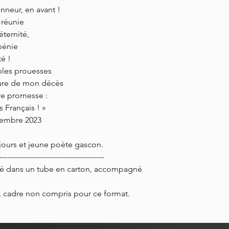
onneur, en avant !
 réunie
ternité,
 bénie
té !
les prouesses
eure de mon décès
re promesse :
s Français ! »
cembre 2023
ours et jeune poète gascon.
-----------------------------------------
é dans un tube en carton, accompagné
m, cadre non compris pour ce format.