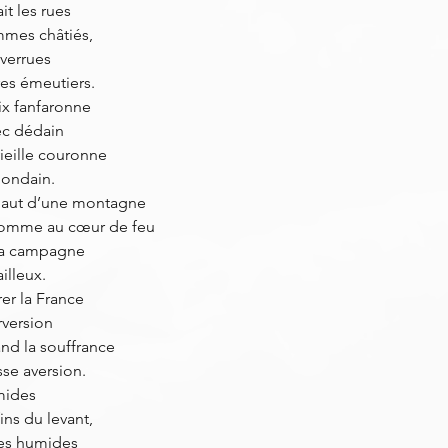
it les rues
mmes châtiés,
 verrues
res émeutiers.
ix fanfaronne
ec dédain
ieille couronne
 mondain.
 haut d’une montagne
homme au cœur de feu
 la campagne
illeux.
rer la France
version
nd la souffrance
sse aversion.
amides
ins du levant,
ines humides