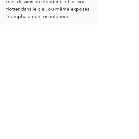
mes dessins en étendards et les voir
flotter dans le ciel, ou même exposés
triomphalement en intérieur.
Je m'attaquerai à de nouvelles
collections par la suite, qui chaque fois
me permettront de vous proposer un
produit toujours plus beau et qualitatif.
--------------------------------------------------------
-----------------------------