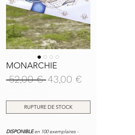
MONARCHIE
Prix
Prix
 52,00 € 
43,00 €
original
promotionn
Livraison inclue
RUPTURE DE STOCK
DISPONIBLE
en 100 exemplaires -