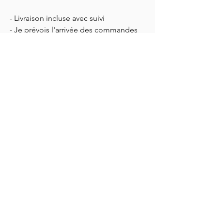
- Livraison incluse avec suivi
- Je prévois l'arrivée des commandes
— en comptant la préparation — dès la
semaine prochaine.
--------------------------------------------------------
-----------------------------
Produit soigneusement protégé,
accompagné d'un suivi de livraison.