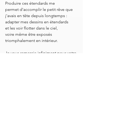
Produire ces étendards me
permet d'accomplir le petit rêve que
j'avais en tête depuis longtemps :
adapter mes dessins en étendards
et les voir flotter dans le ciel,
voire même être exposés
triomphalement en intérieur.
Je vous remercie infiniment pour votre
confiance et votre soutien précieux.
Important : La durée de livraison
indiquée sur le site est celle du
transporteur, pas la mienne.
--------------------------------------------------------
-----------------------------