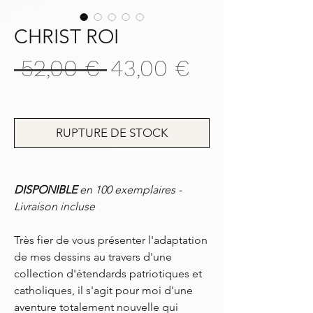
CHRIST ROI
Prix
Prix
 52,00 € 
43,00 €
original
promotionn
Livraison inclue
RUPTURE DE STOCK
DISPONIBLE
en 100 exemplaires -
Livraison incluse
Très fier de vous présenter l'adaptation
de mes dessins au travers d'une
collection d'étendards patriotiques et
catholiques, il s'agit pour moi d'une
aventure totalement nouvelle qui