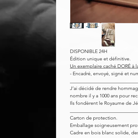
DISPONIBLE 24H
Édition unique et définitive.
Un exemplaire caché DORÉ à la 
- Encadré, envoyé, signé et nu
___________________________
J’ai décidé de rendre hommage
nombre il y a 1000 ans pour rec
Ils fondèrent le Royaume de Jé
___________________________
Carton de protection.
Emballage soigneusement proté
Cadre en bois blanc solide, dess