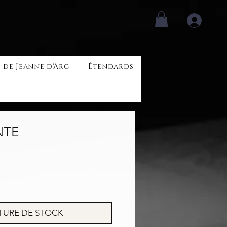
.
 de Jeanne d'Arc
Étendards
NTE
rix
TURE DE STOCK