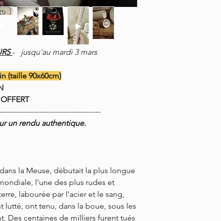
URS
-
jusqu'au mardi 3 mars
 (taille 90x60cm)
N
 OFFERT
-----------------------------------------
pour un rendu authentique.
6, dans la Meuse, débutait la plus longue
mondiale, l’une des plus rudes et
erre, labourée par l’acier et le sang,
lutté, ont tenu, dans la boue, sous les
nt. Des centaines de milliers furent tués