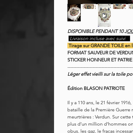
DISPONIBLE PENDANT 10 J
O
Livraison incluse avec suivi
Tirage sur GRANDE TOILE en lin
FORMAT SAUVEUR DE VERDU
STICKER HONNEUR ET PATRIE
--------------------------------------------
Léger effet vieilli sur la toile 
Édition BLASON PATRIOTE
Il y a 110 ans, le 21 février 191
bataille de la Première Guerre 
meurtrières : Verdun. Sur cette t
plus d’un million d’hommes ont 
obus, les gaz, le fracas incessa