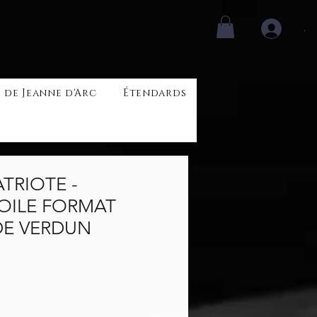
.
 de Jeanne d'Arc
Étendards
TRIOTE -
OILE FORMAT
DE VERDUN
Prix