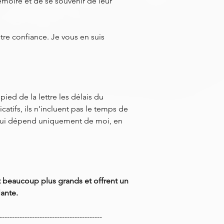
émoire et de se souvenir de leur
tre confiance. Je vous en suis
ied de la lettre les délais du
catifs, ils n'incluent pas le temps de
ui dépend uniquement de moi, en
ont beaucoup plus grands et offrent un
ante.
-----------------------------------------